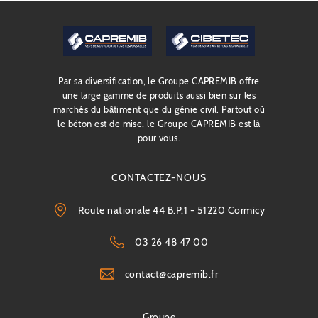
capremib
Par sa diversification, le Groupe CAPREMIB offre
une large gamme de produits aussi bien sur les
marchés du bâtiment que du génie civil. Partout où
le béton est de mise, le Groupe CAPREMIB est là
pour vous.
CONTACTEZ-NOUS
Route nationale 44 B.P.1 - 51220 Cormicy
03 26 48 47 00
contact@capremib.fr
Navigation
Groupe