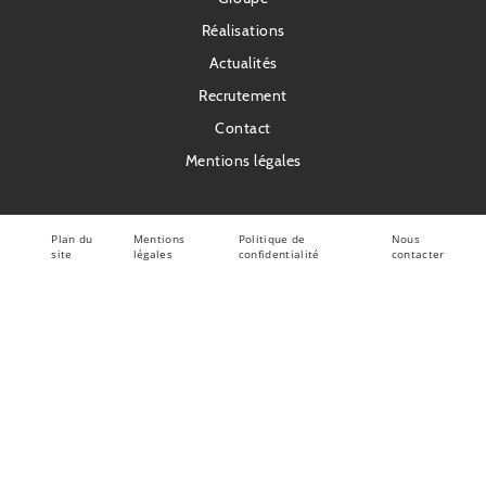
pied
Réalisations
de
page
Actualités
Recrutement
Contact
Mentions légales
Plan du
Mentions
Politique de
Nous
Pied
site
légales
confidentialité
contacter
de
page